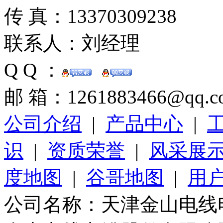
传 真：13370309238
联系人：刘经理
Q Q ：
邮 箱：1261883466@qq.c
公司介绍
|
产品中心
|
识
|
资质荣誉
|
风采展
度地图
|
谷哥地图
|
用
公司名称：天津金山电线