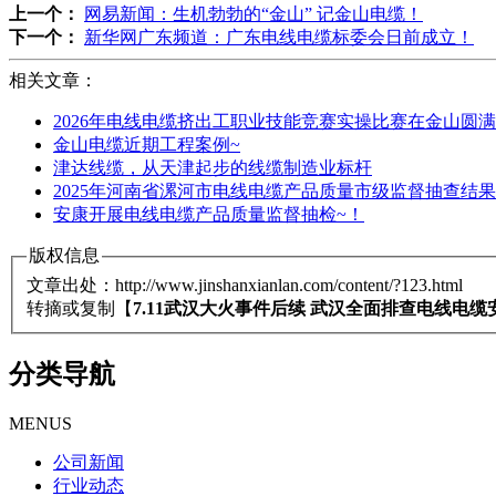
上一个：
网易新闻：生机勃勃的“金山” 记金山电缆！
下一个：
新华网广东频道：广东电线电缆标委会日前成立！
相关文章：
2026年电线电缆挤出工职业技能竞赛实操比赛在金山圆
金山电缆近期工程案例~
津达线缆，从天津起步的线缆制造业标杆
2025年河南省漯河市电线电缆产品质量市级监督抽查结
安康开展电线电缆产品质量监督抽检~！
版权信息
文章出处：http://www.jinshanxianlan.com/content/?123.html
转摘或复制【
7.11武汉大火事件后续 武汉全面排查电线电缆
分类导航
MENUS
公司新闻
行业动态