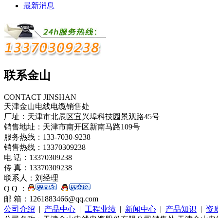
最新消息
联系金山
CONTACT JINSHAN
天津金山电线电缆销售处
厂址：天津市北辰区宜兴埠科技园景观路45号
销售地址：天津市南开区新南马路109号
服务热线：133-7030-9238
销售热线：13370309238
电 话：13370309238
传 真：13370309238
联系人：刘经理
Q Q ：
邮 箱：1261883466@qq.com
公司介绍
|
产品中心
|
工程业绩
|
新闻中心
|
产品知识
|
资